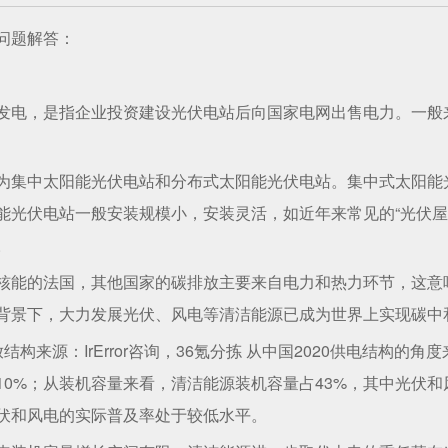
问题解答：
发电，是指企业投资建设光伏电站后向国家电网出售电力。一般
为集中太阳能光伏电站和分布式太阳能光伏电站。集中式太阳能
能光伏电站一般安装规模小，安装灵活，如近年来常见的“光伏屋顶
。
核能的法国，其他国家的碳排放主要来自电力和热力环节，这意味
背景下，大力发展光伏、风电等清洁能源已成为世界上实现碳中
构来源：IrError咨询，36氪分拣 从中国2020供电结构
10%；从装机容量来看，清洁能源装机容量占43%，其中光伏和风
伏和风电的实际普及率处于较低水平。