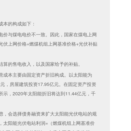
成本的构成如下：
电价与煤电电价不一致。因此，国家在煤电上网
光伏上网价格=燃煤机组上网基准价格+光伏补贴
结算的售电收入，以及国家给予的补贴。
营成本主要由固定资产折旧构成。以太阳能为
亿元，房屋建筑投资17.95亿元。在固定资产投资
2020年太阳能折旧将达到11.44亿元，千
虑，会选择债务融资来扩大太阳能光伏电站的规
，太阳能光伏电站利润=（燃煤机组上网基准价