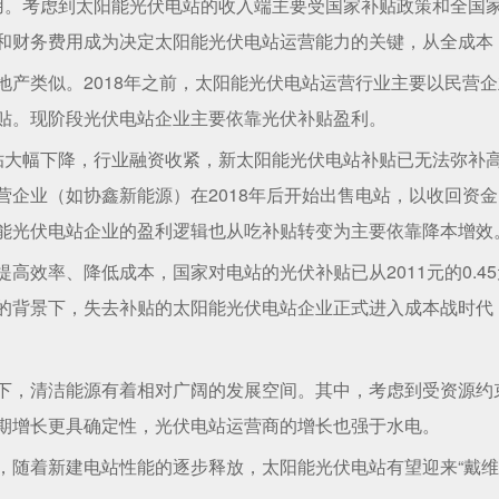
务费用。考虑到太阳能光伏电站的收入端主要受国家补贴政策和全
和财务费用成为决定太阳能光伏电站运营能力的关键，从全成本
地产类似。2018年之前，太阳能光伏电站运营行业主要以民营
贴。现阶段光伏电站企业主要依靠光伏补贴盈利。
光伏补贴大幅下降，行业融资收紧，新太阳能光伏电站补贴已无法弥
营企业（如协鑫新能源）在2018年后开始出售电站，以收回资
能光伏电站企业的盈利逻辑也从吃补贴转变为主要依靠降本增效
高效率、降低成本，国家对电站的光伏补贴已从2011元的0.45
的背景下，失去补贴的太阳能光伏电站企业正式进入成本战时代
下，清洁能源有着相对广阔的发展空间。其中，考虑到受资源约
期增长更具确定性，光伏电站运营商的增长也强于水电。
，随着新建电站性能的逐步释放，太阳能光伏电站有望迎来“戴维