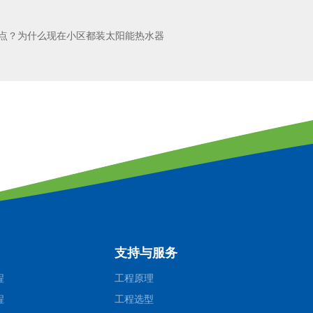
点？为什么现在小区都装太阳能热水器
支持与服务
程
工程原理
程
工程选型