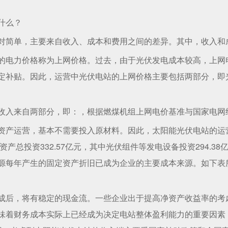
什么？
对简单，主要来自收入、成本和费用之间的差异。其中，收入和
的电力价格称为上网价格。过去，由于光伏发电成本较高，上网
定补贴。因此，运营中光伏电站的上网价格主要包括两部分，即
收入来自两部分，即：，根据燃煤机组上网电价基准与国家电网
资产运营，基本不需要投入原材料。因此，太阳能光伏电站的运
资产总投资332.57亿元，其中光伏组件等发电设备投资294.38
每年产生的固定资产折旧已成为企业的主要成本来源。如下表所示，
成后，将有稳定的现金流。一些企业出于提高净资产收益率的考
味着财务成本实际上已经成为决定电站整体盈利能力的重要因素