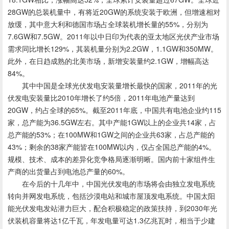
28GW的总装机量中，有将近20GW的系统安装于欧洲，但增速相对
放缓，其中意大利和德国市场占全球装机增长量的55%，分别为
7.6GW和7.5GW。2011年以中日印为代表的亚太地区光伏产业市场
需求同比增长129%，其装机量分别为2.2GW，1.1GW和350MW。
此外，在日趋成熟的北美市场，新增安装量约2.1GW，增幅高达
84%。
其中中国是全球光伏发电安装量增长最快的国家，2011年的光
伏发电安装量比2010年增长了约5倍，2011年电池产量达到
20GW，约占全球的65%。截至2011年底，中国共有电池企业约115
家，总产能为36.5GW左右。其中产能1GW以上的企业共14家，占
总产能的53%；在100MW和1GW之间的企业共63家，占总产能的
43%；剩余的38家产能皆在100MW以内，仅占全国总产能的4%。
规模、技术、成本的差异化竞争格局逐渐明晰。国内前十家组件生
产商的出货量占到电池总产量的60%。
在今后的十几年中，中国光伏发电的市场将会由独立发电系统
转向并网发电系统，包括沙漠电站和城市屋顶发电系统。中国太阳
能光伏发电发站潜力巨大，配合积极稳定的政策扶持，到2030年光
伏装机容量将达1亿千瓦，年发电量可达1.3亿兆瓦时，相当于少建