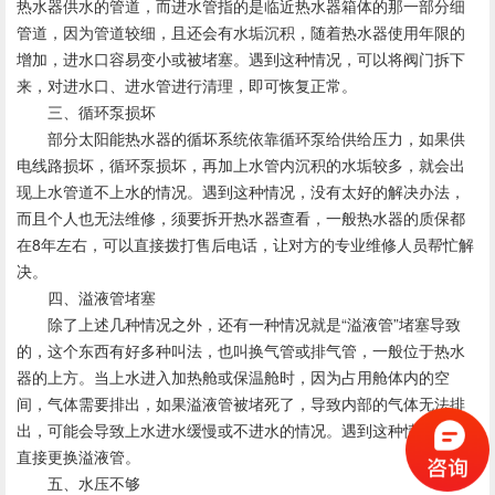
热水器供水的管道，而进水管指的是临近热水器箱体的那一部分细
管道，因为管道较细，且还会有水垢沉积，随着热水器使用年限的
增加，进水口容易变小或被堵塞。遇到这种情况，可以将阀门拆下
来，对进水口、进水管进行清理，即可恢复正常。
三、循环泵损坏
部分太阳能热水器的循坏系统依靠循环泵给供给压力，如果供
电线路损坏，循环泵损坏，再加上水管内沉积的水垢较多，就会出
现上水管道不上水的情况。遇到这种情况，没有太好的解决办法，
而且个人也无法维修，须要拆开热水器查看，一般热水器的质保都
在8年左右，可以直接拨打售后电话，让对方的专业维修人员帮忙解
决。
四、溢液管堵塞
除了上述几种情况之外，还有一种情况就是“溢液管”堵塞导致
的，这个东西有好多种叫法，也叫换气管或排气管，一般位于热水
器的上方。当上水进入加热舱或保温舱时，因为占用舱体内的空
间，气体需要排出，如果溢液管被堵死了，导致内部的气体无法排
出，可能会导致上水进水缓慢或不进水的情况。遇到这种情况可以
直接更换溢液管。
五、水压不够