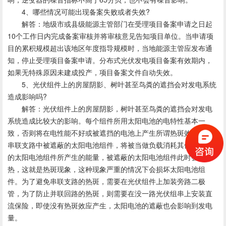
4、哪些情况可能出现备案失败或者失效?
解答：地级市或县级能源主管部门在受理项目备案申请之日起
10个工作日内完成备案审核并将审核意见告知项目单位。当申请项
目的累积规模超出该地区年度指导规模时，当地能源主管应发布通
知，停止受理项目备案申请。分布式光伏发电项目备案有效期内，
如果无特殊原因未建成投产，项目备案文件自动失效。
5、光伏组件上的房屋阴影、树叶甚至鸟粪的遮挡会对发电系统
造成影响吗?
解答：光伏组件上的房屋阴影，树叶甚至鸟粪的遮挡会对发电
系统造成比较大的影响。每个组件所用太阳电池的电特性基本一
致，否则将在电性能不好或被遮挡的电池上产生所谓热斑效应。一
串联支路中被遮蔽的太阳电池组件，将被当做负载消耗其他有光照
的太阳电池组件所产生的能量，被遮蔽的太阳电池组件此时会发
热，这就是热斑现象，这种现象严重的情况下会损坏太阳电池组
件。为了避免串联支路的热斑，需要在光伏组件上加装旁路二极
管，为了防止并联回路的热斑，则需要在没一路光伏组串上安装直
流保险，即使没有热斑效应产生，太阳电池的遮蔽也会影响到发电
量。